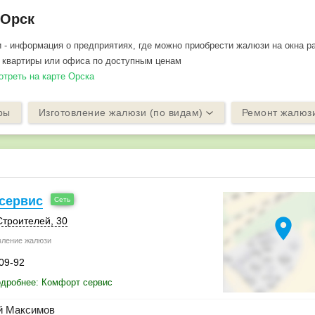
 Орск
- информация о предприятиях, где можно приобрести жалюзи на окна р
 квартиры или офиса по доступным ценам
отреть на карте Орска
ры
Изготовление жалюзи (по видам)
Ремонт жалюз
сервис
location_on
Строителей, 30
вление жалюзи
-09-92
одробнее: Комфорт сервис
й Максимов