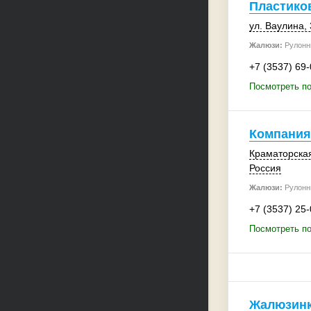
Пластико
ул. Ваулина, 
Жалюзи:
Рулонн
+7 (3537) 69
Посмотреть по
Компания
Краматорская
Россия
Жалюзи:
Рулонн
+7 (3537) 25
Посмотреть п
Жалюзин