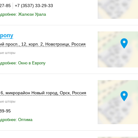
-27-85
+7 (3537) 33-29-33
одробнее: Жалюзи Урала
вропу
location_on
й просп., 12,
корп. 2
,
Новотроицк
,
Россия
ые шторы
дробнее: Окно в Европу
location_on
 6
, микрорайон Новый город,
Орск
,
Россия
ые шторы
-89-95
одробнее: Оптима