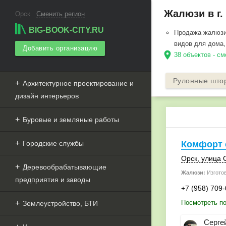
Жалюзи в г.
Орск
Сменить регион
BIG-BOOK-CITY.RU
Продажа жалюзи 
видов для дома,
Добавить организацию
location_on
38 объектов - см
Рулонные што
Архитектурное проектирование и
дизайн интерьеров
Буровые и земляные работы
Городские службы
Комфорт 
Орск
, улица 
Деревообрабатывающие
Жалюзи:
Изгото
предприятия и заводы
+7 (958) 709
Посмотреть п
Землеустройство, БТИ
Серге