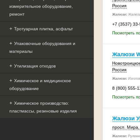
Россия
измерительное оборудование,
ремонт
Жалюзи:
Жалюзи 
+7 (3537) 33
Тротуарная плитка, асфальт
Посмотреть п
Упаковочные оборудования и
материалы
Жалюзи W
Новотроицкое
Утилизация отходов
Россия
Жалюзи:
Изгото
Химическое и медицинское
8 (800) 555-1
оборудование
Посмотреть п
Химическое производство:
пластмассы, резиновые изделия
Жалюзи У
просп. Мира
Жалюзи:
Рулонн