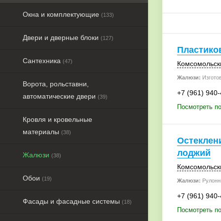
Окна и комплектующие
(133)
Двери и дверные блоки
(127)
Пластико
Сантехника
(47)
Комсомольски
Жалюзи:
Изгото
Ворота, рольставни,
+7 (961) 940
автоматические двери
(39)
Посмотреть по
Кровля и кровельные
материалы
(38)
Остеклен
лоджий
Жалюзи
(38)
Комсомольски
Обои
(19)
Жалюзи:
Рулонн
+7 (961) 940
Фасады и фасадные системы
(18)
Посмотреть по