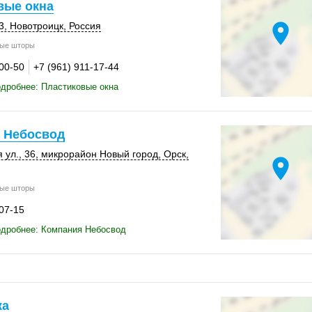
вые окна
location_on
3
,
Новотроицк
,
Россия
ые шторы
-00-50
+7 (961) 911-17-44
дробнее: Пластиковые окна
 Небосвод
 ул., 36, микрорайон Новый город,
Орск
,
location_on
ые шторы
-07-15
одробнее: Компания Небосвод
ка