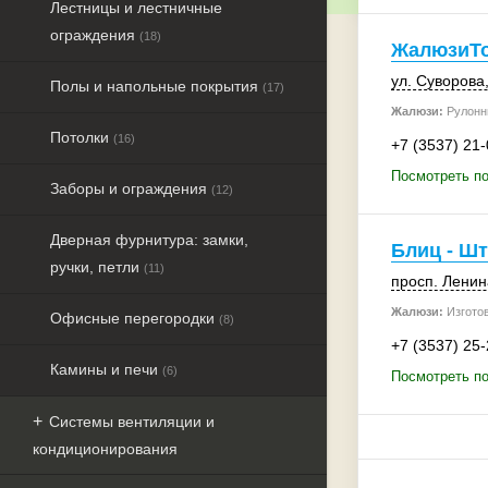
Лестницы и лестничные
ограждения
(18)
ЖалюзиТ
ул. Суворова,
Полы и напольные покрытия
(17)
Жалюзи:
Рулонн
Потолки
(16)
+7 (3537) 21
Посмотреть п
Заборы и ограждения
(12)
Дверная фурнитура: замки,
Блиц - Ш
ручки, петли
(11)
просп. Ленин
Жалюзи:
Изгото
Офисные перегородки
(8)
+7 (3537) 25
Камины и печи
(6)
Посмотреть по
Системы вентиляции и
кондиционирования