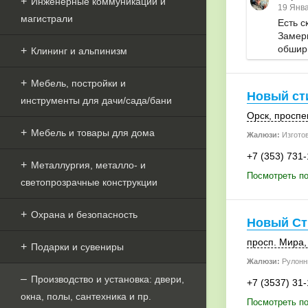
Инженерные коммуникации и
19 Янва
магистрали
Есть с
Замерщ
обширн
Клининг и альпинизм
Мебель, постройки и
Новый ст
инструменты для дачи/сада/бани
Орск
,
проспе
Мебель и товары для дома
Жалюзи:
Изгото
+7 (353) 731
Металлургия, металло- и
Посмотреть по
светопрозрачные конструкции
Охрана и безопасность
Новый Ст
просп. Мира,
Подарки и сувениры
Жалюзи:
Рулонн
Производство и установка: двери,
+7 (3537) 31
окна, полы, сантехника и пр.
Посмотреть п