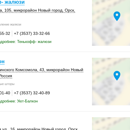
- жалюзи
а
,
105
, микрорайон Новый город,
Орск
,
location_on
вление жалюзи
-55-32
+7 (3537) 33-32-66
одробнее: Тенькофф- жалюзи
он
нинского Комсомола, 43, микрорайон Новый
location_on
Россия
ые шторы
-01-40
+7 (3537) 32-40-89
дробнее: Уют-Балкон
 ул., 16, микрорайон Новый город,
Орск
,