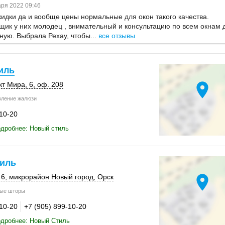
ря 2022 09:46
кидки да и вообще цены нормальные для окон такого качества.
ик у них молодец , внимательный и консультацию по всем окнам 
ую. Выбрала Рехау, чтобы...
все отзывы
иль
location_on
кт Мира, 6
,
оф. 208
вление жалюзи
-10-20
дробнее: Новый стиль
иль
location_on
 6
, микрорайон Новый город,
Орск
ые шторы
-10-20
+7 (905) 899-10-20
одробнее: Новый Стиль