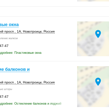
вые окна
location_on
й просп., 1А,
Новотроицк
,
Россия
вление жалюзи
-47-47
дробнее: Пластиковые окна
ие балконов и
location_on
й просп., 1А,
Новотроицк
,
Россия
ые шторы
-47-47
дробнее: Остекление балконов и лоджий