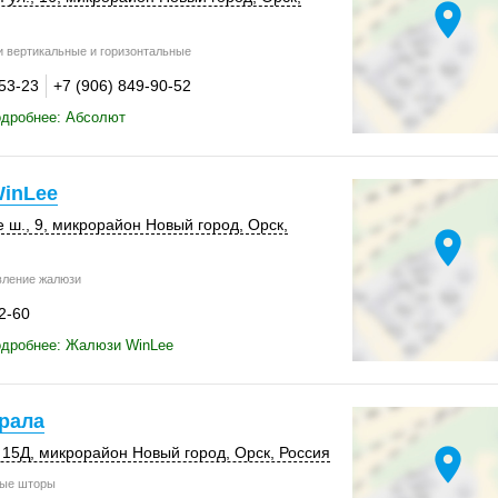
location_on
вертикальные и горизонтальные
-53-23
+7 (906) 849-90-52
одробнее: Абсолют
inLee
 ш., 9
, микрорайон Новый город,
Орск
,
location_on
вление жалюзи
2-60
одробнее: Жалюзи WinLee
рала
location_on
,
15Д
, микрорайон Новый город,
Орск
,
Россия
ые шторы