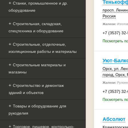
Тенькофф
Станки, промышленное и др.
просп. Ленин
оборудование
Россия
Строительная, складская,
Жалюзи:
Изгото
спецтехника и оборудование
+7 (3537) 32
Посмотреть п
Строительные, отделочные,
изоляционные работы и материалы
Уют-Балк
Строительные материалы и
Орск
, ул. Ле
магазины
город,
Орск
,
Жалюзи:
Рулонн
Строительство и демонтаж
+7 (3537) 32
зданий и объектов
Посмотреть по
Товары и оборудование для
рукоделия
Абсолют
Торговое, пищевое, контрольно-
Краматорская