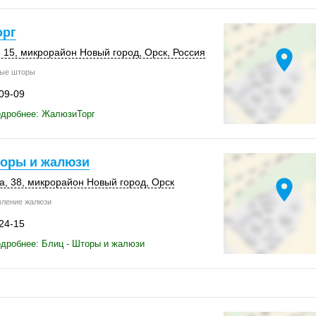
орг
location_on
 15
, микрорайон Новый город,
Орск
,
Россия
ые шторы
-09-09
одробнее: ЖалюзиТорг
торы и жалюзи
location_on
а, 38
, микрорайон Новый город,
Орск
вление жалюзи
-24-15
дробнее: Блиц - Шторы и жалюзи