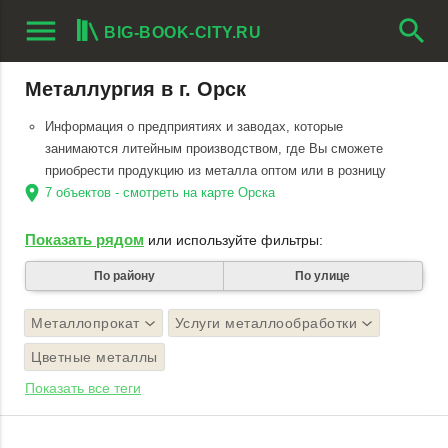
menu
search
BIG-BOOK-CITY.RU
Металлургия в г. Орск
Информация о предприятиях и заводах, которые
занимаются литейным производством, где Вы сможете
приобрести продукцию из металла оптом или в розницу
location_on
7 объектов - смотреть на карте Орска
Показать рядом
или используйте фильтры:
По району
По улице
Металлопрокат
Услуги металлообработки
Цветные металлы
Показать все теги