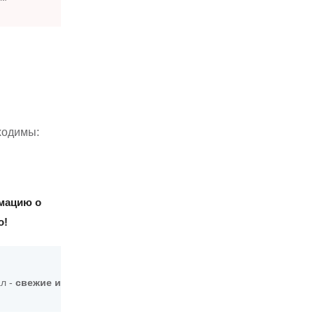
ходимы:
рмацию о
о!
л -
свежие и