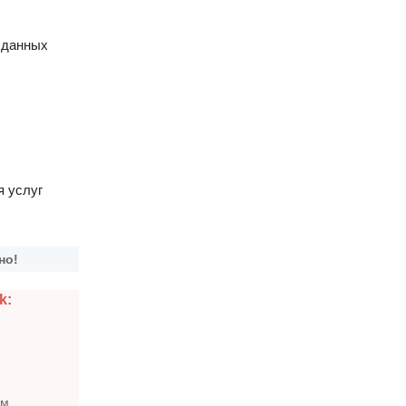
 данных
я услуг
но!
k:
ым