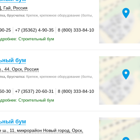
Д
,
Гай
,
Россия
location_on
ка, брусчатка:
Крепеж, крепежное оборудование (болты,
-90-25
+7 (35362) 4-90-35
8 (800) 333-84-10
одробнее: Строительный бум
ьный бум
., 44
,
Орск
,
Россия
location_on
ка, брусчатка:
Крепеж, крепежное оборудование (болты,
-60-30
+7 (3537) 20-60-31
8 (800) 333-84-10
одробнее: Строительный бум
ьный бум
 ш., 11
, микрорайон Новый город,
Орск
,