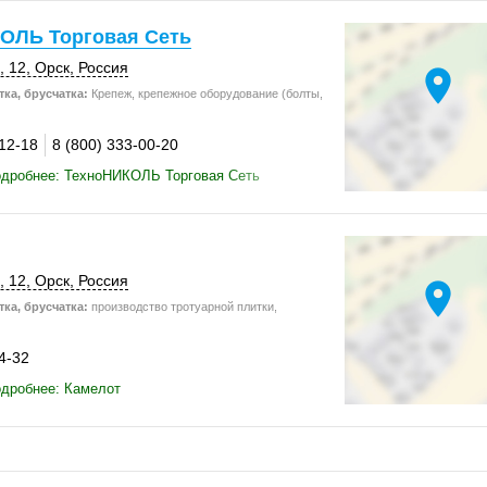
ОЛЬ Торговая Сеть
, 12
,
Орск
,
Россия
location_on
ка, брусчатка:
Крепеж, крепежное оборудование (болты,
-12-18
8 (800) 333-00-20
одробнее: ТехноНИКОЛЬ Торговая Сеть
, 12
,
Орск
,
Россия
location_on
ка, брусчатка:
производство тротуарной плитки,
4-32
одробнее: Камелот