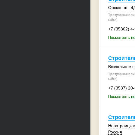
Орское ш., 4
Тротуарная плит
гайки)
+7 (35362) 4
Посмотреть п
Строител
Вокзальное ш
Тротуарная плит
гайки)
+7 (3537) 20
Посмотреть п
Строител
Новотроицкое
Россия