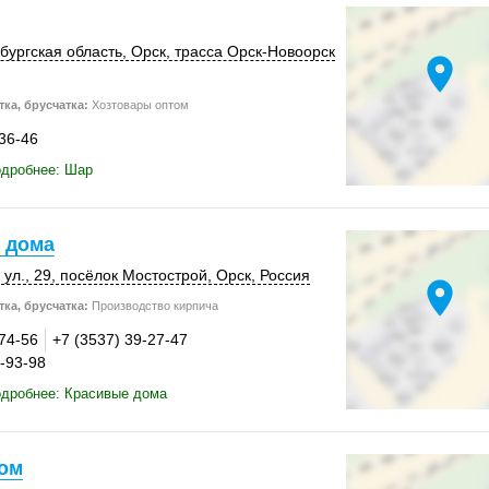
бургская область,
Орск
, трасса Орск-Новоорск
location_on
ка, брусчатка:
Хозтовары оптом
-36-46
одробнее: Шар
 дома
ул., 29,
посёлок Мостострой
,
Орск
,
Россия
location_on
ка, брусчатка:
Производство кирпича
-74-56
+7 (3537) 39-27-47
9-93-98
одробнее: Красивые дома
ом