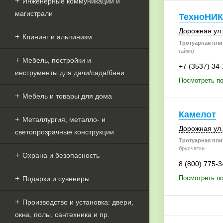
Инженерные коммуникации и
магистрали
ТехноНИК
Дорожная ул.
Клининг и альпинизм
Тротуарная плит
гайки)
Мебель, постройки и
+7 (3537) 34
инструменты для дачи/сада/бани
Посмотреть п
Мебель и товары для дома
Камелот
Металлургия, металло- и
Дорожная ул.
светопрозрачные конструкции
Тротуарная плит
брусчатки
Охрана и безопасность
8 (800) 775-3
Посмотреть п
Подарки и сувениры
Производство и установка: двери,
окна, полы, сантехника и пр.