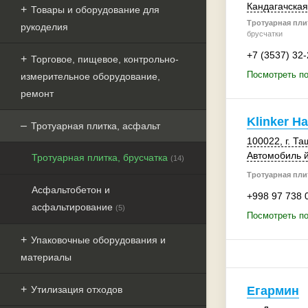
Кандагачская 
Товары и оборудование для
Тротуарная плит
рукоделия
брусчатки
+7 (3537) 32
Торговое, пищевое, контрольно-
Посмотреть п
измерительное оборудование,
ремонт
Klinker H
Тротуарная плитка, асфальт
100022
,
г. Та
Автомобиль 
Тротуарная плитка, брусчатка
(14)
Тротуарная плит
Асфальтобетон и
+998 97 738 
асфальтирование
(5)
Посмотреть по
Упаковочные оборудования и
материалы
Утилизация отходов
Егармин