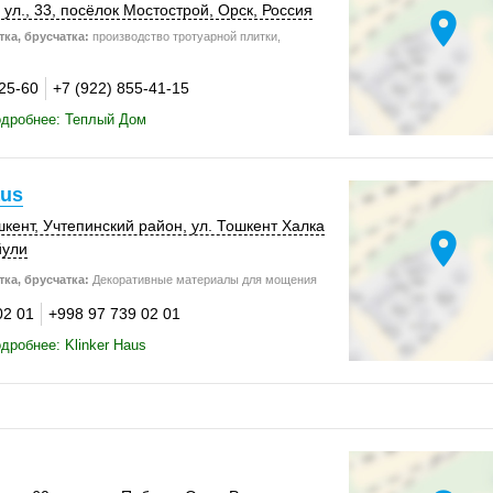
ул., 33,
посёлок Мостострой
,
Орск
,
Россия
location_on
ка, брусчатка:
производство тротуарной плитки,
-25-60
+7 (922) 855-41-15
одробнее: Теплый Дом
aus
шкент
,
Учтепинский район
, ул. Тошкент Халка
location_on
йули
ка, брусчатка:
Декоративные материалы для мощения
02 01
+998 97 739 02 01
дробнее: Klinker Haus