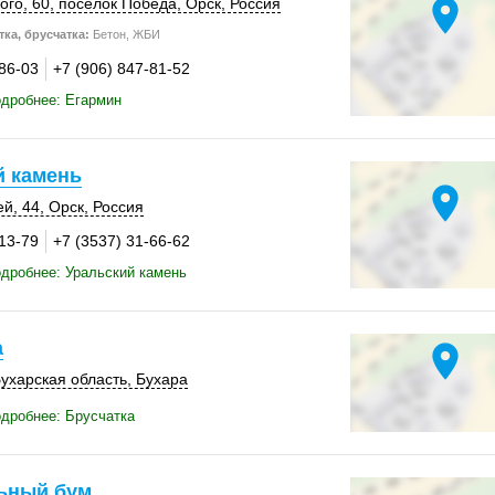
location_on
ого, 60,
поселок Победа
,
Орск
,
Россия
ка, брусчатка:
Бетон, ЖБИ
-86-03
+7 (906) 847-81-52
дробнее: Егармин
й камень
location_on
ей, 44
,
Орск
,
Россия
-13-79
+7 (3537) 31-66-62
дробнее: Уральский камень
а
location_on
ухарская область
,
Бухара
дробнее: Брусчатка
ьный бум