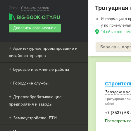
Тротуарная 
Орск
Сменить регион
BIG-BOOK-CITY.RU
Информация о пр
у по приемлемы
Добавить организацию
location_on
14 объектов - см
Бордюры, пор
Архитектурное проектирование и
дизайн интерьеров
Буровые и земляные работы
Городские службы
Строител
Заводская ул.
Деревообрабатывающие
Тротуарная плит
предприятия и заводы
гайки)
+7 (3537) 68
Землеустройство, БТИ
Посмотреть п