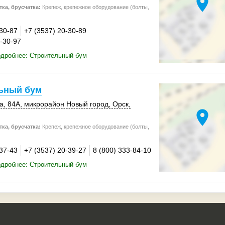
location_on
ка, брусчатка:
Крепеж, крепежное оборудование (болты,
-30-87
+7 (3537) 20-30-89
0-30-97
одробнее: Строительный бум
ьный бум
а
,
84А
, микрорайон Новый город,
Орск
,
location_on
ка, брусчатка:
Крепеж, крепежное оборудование (болты,
-37-43
+7 (3537) 20-39-27
8 (800) 333-84-10
одробнее: Строительный бум