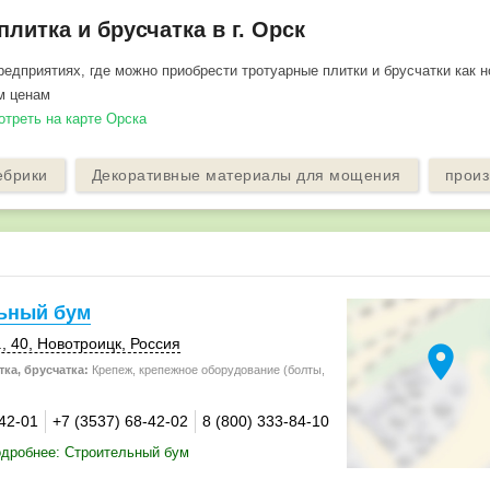
плитка и брусчатка в г. Орск
едприятиях, где можно приобрести тротуарные плитки и брусчатки как но
м ценам
отреть на карте Орска
ебрики
Декоративные материалы для мощения
произ
ьный бум
, 40
,
Новотроицк
,
Россия
location_on
ка, брусчатка:
Крепеж, крепежное оборудование (болты,
-42-01
+7 (3537) 68-42-02
8 (800) 333-84-10
одробнее: Строительный бум