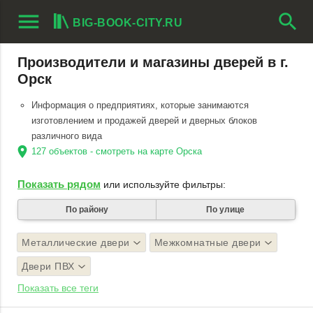
menu
search
BIG-BOOK-CITY.RU
Производители и магазины дверей в г.
Орск
Информация о предприятиях, которые занимаются
изготовлением и продажей дверей и дверных блоков
различного вида
location_on
127 объектов - смотреть на карте Орска
Показать рядом
или используйте фильтры:
По району
По улице
Металлические двери
Межкомнатные двери
Двери ПВХ
Показать все теги