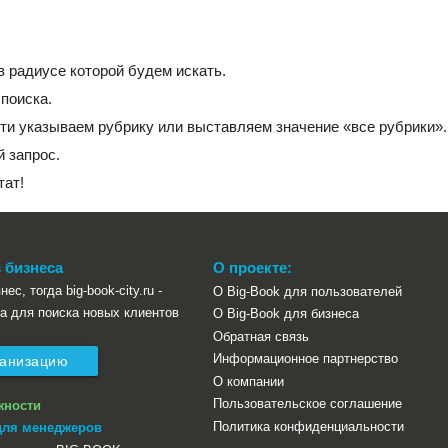
в радиусе которой будем искать.
поиска.
ти указываем рубрику или выставляем значение «все рубрики».
 запрос.
тат!
 бизнеса
О проекте:
ес, тогда big-book-city.ru -
О Big-Book для пользователей
а для поиска новых клиентов
О Big-Book для бизнеса
Обратная связь
Информационное партнерство
ганизацию
О компании
Пользовательское соглашение
жности
Политика конфиденциальности
для менеджеров