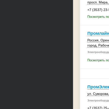
просп. Мира,
+7 (3537) 23
Посмотреть п
Промлай
Россия
, Орен
город, Рабоч
Электрооборудо
Посмотреть п
ПромЭлек
ул. Суворова,
Электрооборудо
+7 (3537) 25