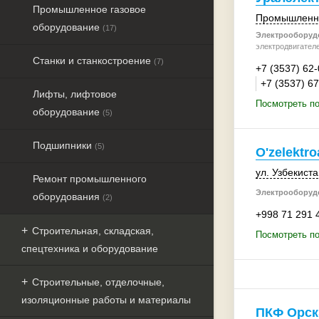
Промышленное газовое
Промышленна
оборудование
(17)
Электрооборудо
электродвигател
Станки и станкостроение
(7)
+7 (3537) 62
+7 (3537) 6
Лифты, лифтовое
Посмотреть по
оборудование
(5)
Подшипники
(5)
O'zelektro
ул. Узбекиста
Ремонт промышленного
Электрооборудо
оборудования
(2)
+998 71 291 
Строительная, складская,
Посмотреть под
спецтехника и оборудование
Строительные, отделочные,
изоляционные работы и материалы
ПКФ Орск