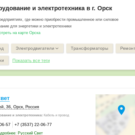
удование и электротехника в г. Орск
редприятиях, где можно приобрести промышленное или силовое
ание для энергетики и электротехники
отреть на карте Орска
од
Электродвигатели
Трансформаторы
Ремонт
ки
Показать все теги
Свет
location_on
ей, 36
,
Орск
,
Россия
вание и электротехника:
Кабель и провод
-06-57
+7 (3537) 22-06-77
дробнее: Русский Свет