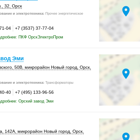
., 32
,
Орск
location_on
вание и электротехника:
Прочее энергетическое
-71-04
+7 (3537) 37-77-04
одробнее: ПКФ ОрскЭлектроПром
авод Эми
вского
,
50В
, микрорайон Новый город,
Орск
,
location_on
вание и электротехника:
Трансформаторы
-40-40
+7 (495) 133-96-56
дробнее: Орский завод Эми
а
,
142А
, микрорайон Новый город,
Орск
,
location_on