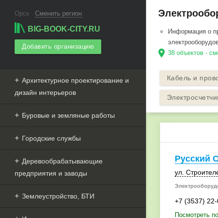
Электрообор
Орск
Сменить регион
BIG-BOOK-CITY.RU
Информация о п
электрооборудов
Добавить организацию
location_on
38 объектов - см
Кабель и пров
Архитектурное проектирование и
дизайн интерьеров
Электросчетчи
Буровые и земляные работы
Городские службы
Русский 
Деревообрабатывающие
ул. Строител
предприятия и заводы
Электрооборудо
Землеустройство, БТИ
+7 (3537) 22
Посмотреть по