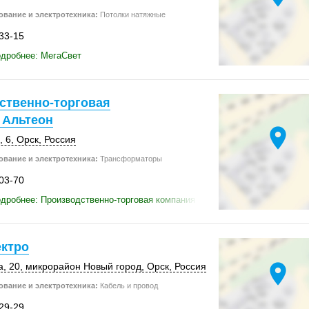
вание и электротехника:
Потолки натяжные
-33-15
одробнее: МегаСвет
ственно-торговая
 Альтеон
location_on
, 6
,
Орск
,
Россия
вание и электротехника:
Трансформаторы
-03-70
дробнее: Производственно-торговая компания Альтеон
ектро
location_on
а, 20
, микрорайон Новый город,
Орск
,
Россия
вание и электротехника:
Кабель и провод
-29-29