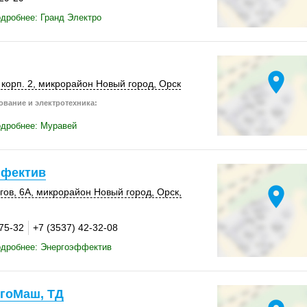
дробнее: Гранд Электро
location_on
,
корп. 2
, микрорайон Новый город,
Орск
вание и электротехника:
одробнее: Муравей
фектив
location_on
гов, 6А
, микрорайон Новый город,
Орск
,
-75-32
+7 (3537) 42-32-08
одробнее: Энергоэффектив
гоМаш, ТД