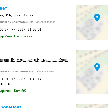
вет
location_on
ей
,
34А
,
Орск
,
Россия
вание и электротехника:
Кабель и провод
-06-57
+7 (3537) 31-36-01
дробнее: Русский свет
вского, 54, микрорайон Новый город,
Орск
,
location_on
вание и электротехника:
Кабель и провод
-21-01
+7 (3537) 21-42-14
1-61-10
одробнее: КомпЭК
троремонт