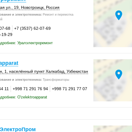
я ул., 19,
Новотроицк
,
Россия
location_on
вание и электротехника:
Ремонт и перемотка
ей
-07-68
+7 (3537) 62-07-69
7-19-29
дробнее: Уралэлектроремонт
apparat
location_on
н, 1
, населённый пункт Халкабад,
Узбекистан
вание и электротехника:
Трансформаторы
44 11
+998 71 291 76 94
+998 71 291 77 07
робнее: O'zelektroapparat
ЭлектроПром