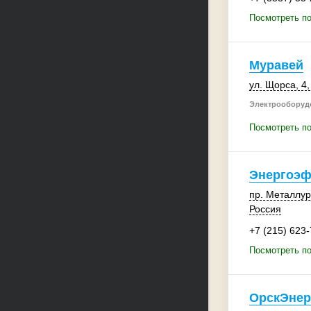
Посмотреть по
Муравей
ул. Щорса, 4
Электрооборудо
Посмотреть п
Энергоэф
пр. Металлур
Россия
+7 (215) 623
Посмотреть п
ОрскЭнер