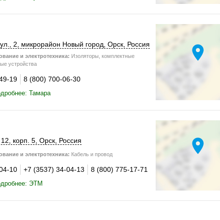
л., 2
, микрорайон Новый город,
Орск
,
Россия
location_on
вание и электротехника:
Изоляторы, комплектные
ые устройства
-49-19
8 (800) 700-06-30
дробнее: Тамара
location_on
 12
,
корп. 5
,
Орск
,
Россия
вание и электротехника:
Кабель и провод
-04-10
+7 (3537) 34-04-13
8 (800) 775-17-71
одробнее: ЭТМ