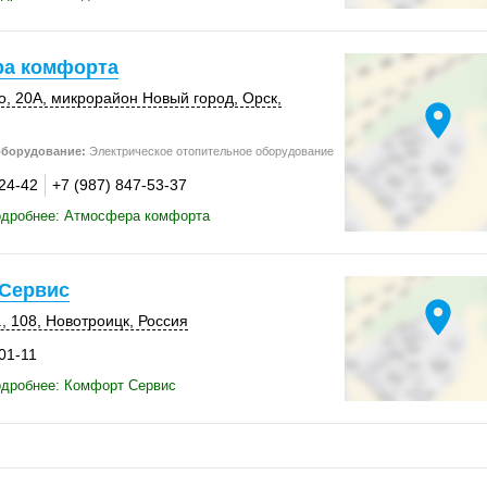
а комфорта
о
,
20А
, микрорайон Новый город,
Орск
,
location_on
оборудование:
Электрическое отопительное оборудование
-24-42
+7 (987) 847-53-37
одробнее: Атмосфера комфорта
Сервис
location_on
.
,
108
,
Новотроицк
,
Россия
01-11
одробнее: Комфорт Сервис