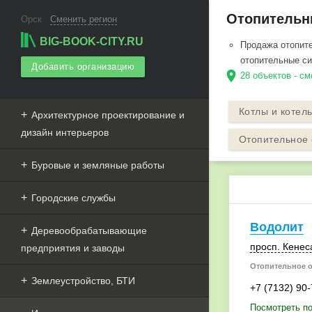
Отопительны
Орск
Сменить регион
BIG-BOOK-CITY.RU
Продажа отопите
отопительные с
Добавить организацию
location_on
28 объектов - см
Котлы и котел
Архитектурное проектирование и
дизайн интерьеров
Отопительное
Буровые и земляные работы
Городские службы
Водолит
Деревообрабатывающие
просп. Кенес
предприятия и заводы
Отопительное 
Землеустройство, БТИ
+7 (7132) 90
Посмотреть п