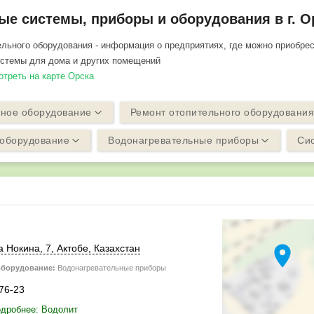
е системы, приборы и оборудования в г. О
льного оборудования - информация о предприятиях, где можно приобре
истемы для дома и других помещений
отреть на карте Орска
ьное оборудование
Ремонт отопительного оборудования
 оборудование
Водонагревательные приборы
Си
location_on
а Нокина, 7,
Актобе
,
Казахстан
оборудование:
Водонагревательные приборы
-76-23
одробнее: Водолит