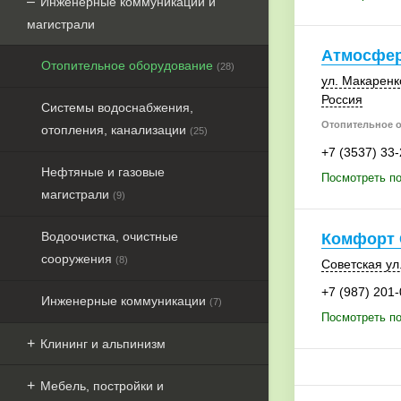
Инженерные коммуникации и
магистрали
Атмосфер
Отопительное оборудование
(28)
ул. Макаренк
Россия
Системы водоснабжения,
Отопительное 
отопления, канализации
(25)
+7 (3537) 33
Нефтяные и газовые
Посмотреть п
магистрали
(9)
Водоочистка, очистные
Комфорт 
сооружения
(8)
Советская ул
+7 (987) 201-
Инженерные коммуникации
(7)
Посмотреть п
Клининг и альпинизм
Мебель, постройки и