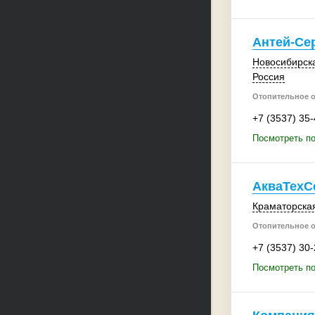
Антей-Се
Новосибирска
Россия
Отопительное 
+7 (3537) 35
Посмотреть по
АкваТехС
Краматорская
Отопительное 
+7 (3537) 30
Посмотреть п