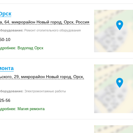
Орск
location_on
а, 64
, микрорайон Новый город,
Орск
,
Россия
оборудование:
Ремонт отопительного оборудования
-50-10
одробнее: Водопад Орск
монта
ьского, 29, микрорайон Новый город,
Орск
,
location_on
оборудование:
Электромонтажные работы
-25-56
дробнее: Магия ремонта