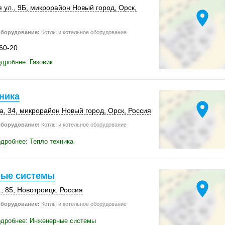
 ул., 9Б, микрорайон Новый город,
Орск
,
location_on
оборудование:
Котлы и котельное оборудование
-60-20
дробнее: Газовик
ника
location_on
а, 34
, микрорайон Новый город,
Орск
,
Россия
оборудование:
Котлы и котельное оборудование
дробнее: Тепло техника
ые системы
location_on
, 85
,
Новотроицк
,
Россия
оборудование:
Котлы и котельное оборудование
одробнее: Инженерные системы