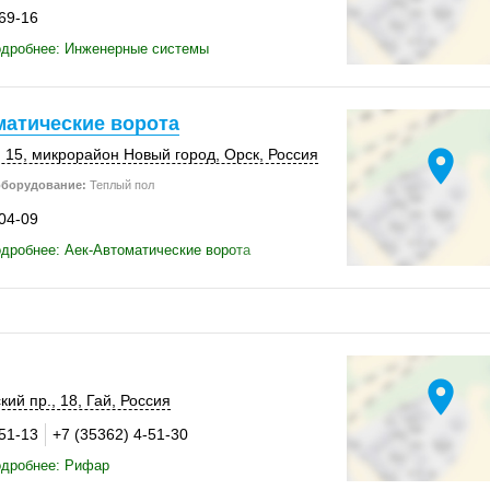
-69-16
одробнее: Инженерные системы
матические ворота
location_on
 15
, микрорайон Новый город,
Орск
,
Россия
оборудование:
Теплый пол
-04-09
дробнее: Аек-Автоматические ворота
location_on
кий пр., 18,
Гай
,
Россия
-51-13
+7 (35362) 4-51-30
одробнее: Рифар