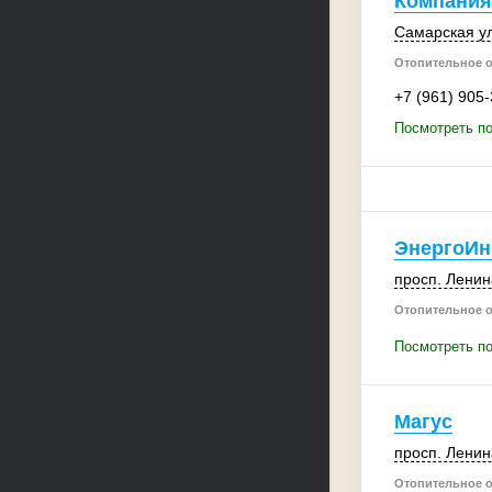
Компания
Самарская ул
Отопительное 
+7 (961) 905
Посмотреть п
ЭнергоИн
просп. Ленин
Отопительное 
Посмотреть п
Магус
просп. Ленин
Отопительное 