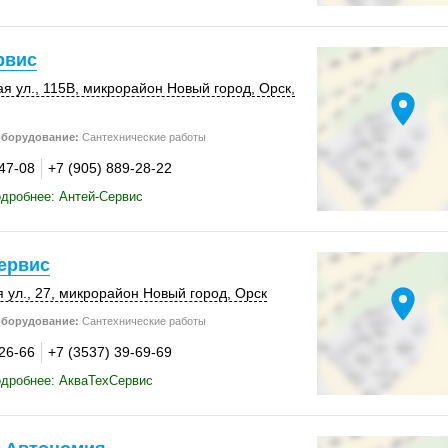
рвис
я ул.
,
115В
, микрорайон Новый город,
Орск
,
location_on
оборудование:
Сантехнические работы
-47-08
+7 (905) 889-28-22
дробнее: Антей-Сервис
ервис
location_on
 ул., 27, микрорайон Новый город,
Орск
оборудование:
Сантехнические работы
-26-66
+7 (3537) 39-69-69
одробнее: АкваТехСервис