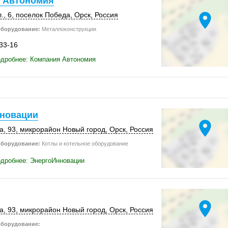
 Автономия
location_on
., 6
,
поселок Победа
,
Орск
,
Россия
оборудование:
Металлоконструкции
-33-16
одробнее: Компания Автономия
новации
location_on
а, 93
, микрорайон Новый город,
Орск
,
Россия
оборудование:
Котлы и котельное оборудование
одробнее: ЭнергоИнновации
location_on
а, 93
, микрорайон Новый город,
Орск
,
Россия
оборудование: