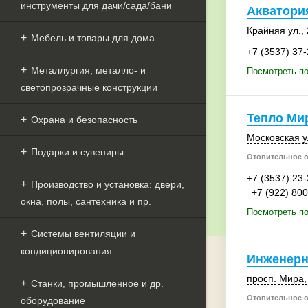
инструменты для дачи/сада/бани
Акватори
Крайняя ул.,
Мебель и товары для дома
+7 (3537) 37
Металлургия, металло- и
Посмотреть по
светопрозрачные конструкции
Тепло Ми
Охрана и безопасность
Московская у
Подарки и сувениры
Отопительное 
+7 (3537) 23
Производство и установка: двери,
+7 (922) 80
окна, полы, сантехника и пр.
Посмотреть по
Системы вентиляции и
кондиционирования
Инженерн
просп. Мира,
Станки, промышленное и др.
Отопительное 
оборудование