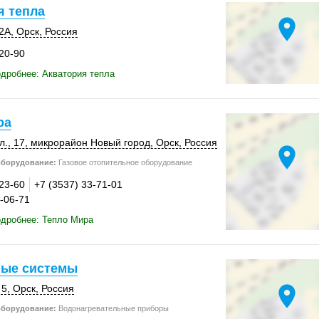
я тепла
location_on
 2А
,
Орск
,
Россия
-20-90
дробнее: Акватория тепла
ра
л., 17
, микрорайон Новый город,
Орск
,
Россия
location_on
оборудование:
Газовое отопительное оборудование
-23-60
+7 (3537) 33-71-01
0-06-71
дробнее: Тепло Мира
ые системы
location_on
 5
,
Орск
,
Россия
оборудование:
Водонагревательные приборы