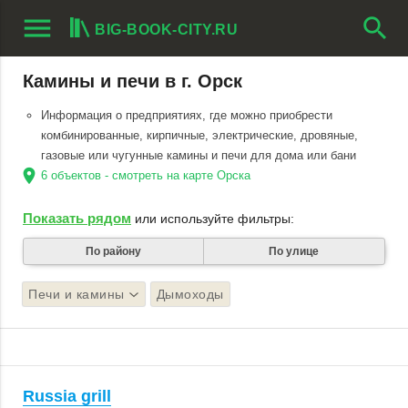
menu
search
BIG-BOOK-CITY.RU
Камины и печи в г. Орск
Информация о предприятиях, где можно приобрести
комбинированные, кирпичные, электрические, дровяные,
газовые или чугунные камины и печи для дома или бани
location_on
6 объектов - смотреть на карте Орска
Показать рядом
или используйте фильтры:
По району
По улице
Печи и камины
Дымоходы
Russia grill